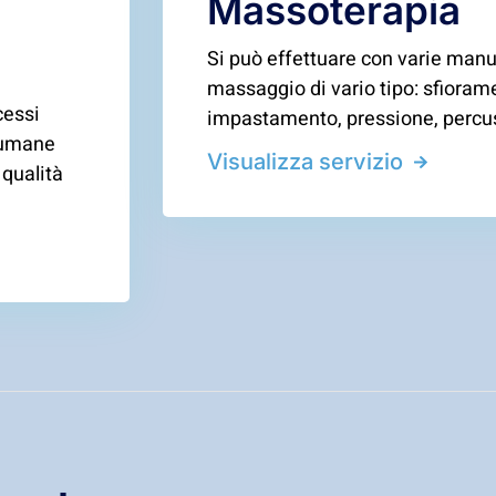
Massoterapia
Si può effettuare con varie manua
massaggio di vario tipo: sfioram
cessi
impastamento, pressione, percus
i umane
Visualizza servizio
 qualità