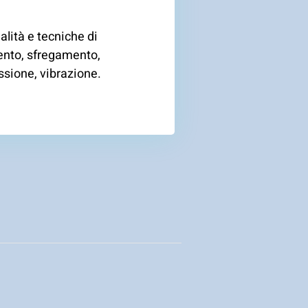
lità e tecniche di
ento, sfregamento,
sione, vibrazione.