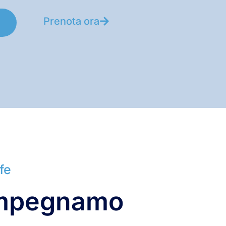
Prenota ora
i
fe
 impegnamo