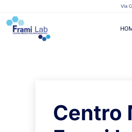
Via G
HO
Centro